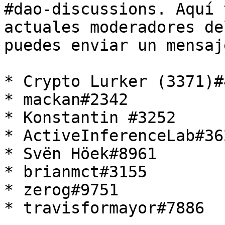
#dao-discussions. Aquí 
actuales moderadores de
puedes enviar un mensaj
* Crypto Lurker (3371)#
* mackan#2342

* Konstantin #3252

* ActiveInferenceLab#362
* Svën Höek#8961

* brianmct#3155

* zerog#9751

* travisformayor#7886
